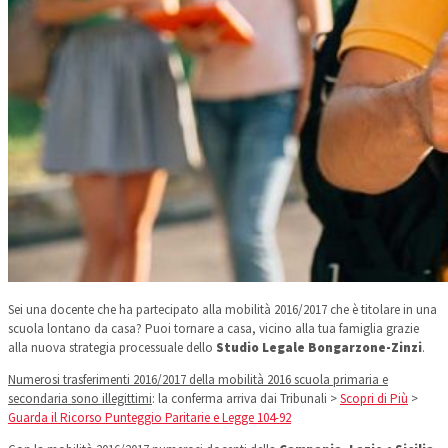
Sei una docente che ha partecipato alla mobilità 2016/2017 che è titolare in una
scuola lontano da casa? Puoi tornare a casa, vicino alla tua famiglia grazie
alla nuova strategia processuale dello
Studio Legale Bongarzone-Zinzi
.
Numerosi trasferimenti 2016/2017 della mobilità 2016 scuola primaria e
secondaria sono illegittimi
: la conferma arriva dai Tribunali >
Scopri di Più
>
Guarda il Ricorso Punteggio Paritarie e Legge 104-92