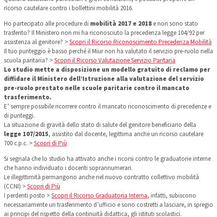
ricorso cautelare contro i bollettini mobilità 2016.
Ho partecipato alle procedure di
mobilità 2017 e 2018
e non sono stato
trasferito? Il Ministero non mi ha riconosciuto la precedenza legge 104/92 per
assistenza al genitore? >
Scopri il Ricorso Riconoscimento Precedenza Mobilità
Il tuo punteggio è basso perché il Miur non ha valutato il servizio pre-ruolo nella
scuola paritaria? >
Scopri il Ricorso Valutazione Servizio Paritaria
Lo studio mette a disposizione un modello gratuito di reclamo per
diffidare il Ministero dell’Istruzione alla valutazione del servizio
pre-ruolo prestato nelle scuole paritarie contro il mancato
trasferimento.
E’ sempre possibile ricorrere contro il mancato riconoscimento di precedenze e
di punteggi.
La situazione di gravità dello stato di salute del genitore beneficiario della
legge 107/2015
, assistito dal docente, legittima anche un ricorso cautelare
700 c.p.c. >
Scopri di Più
Si segnala che lo studio ha attivato anche i ricorsi contro le graduatorie interne
che hanno individuato i docenti soprannumerari.
Le illegittimità permangono anche nel nuovo contratto collettivo mobilità
(CCNI) >
Scopri di Più
I perdenti posto >
Scopri il Ricorso Graduatoria Interna
, infatti, subiscono
necessariamente un trasferimento d’ufficio e sono costretti a lasciare, in spregio
ai principi del rispetto della continuità didattica, gli istituti scolastici.