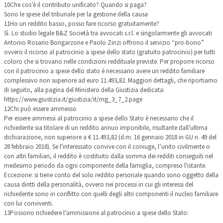
10
Che cos’è il contributo unificato? Quando si paga?
Sono le spese del tribunale per la gestione della causa
11
Ho un reddito basso, posso fare ricorso gratuitamente?
Sì. Lo studio legale B&Z Società tra avvocati s.r.l. e singolarmente gli avvocati
Antonio Rosario Bongarzone e Paolo Zinzi offrono il servizio “pro-bono”
ovvero il ricorso al patrocinio a spese dello stato (gratuito patrocinio) per tutti
coloro che si trovano nelle condizioni reddituale previste. Per proporre ricorso
con il patrocinio a spese dello stato è necessario avere un reddito familiare
complessivo non superiore ad euro 11.493,82. Maggiori dettagli, che riportiamo
di seguito, alla pagina del Ministero della Giustizia dedicata:
https://www.giustizia.it/giustizia/it/mg_3_7_2.page
12
Chi può essere ammesso
Per essere ammessi al patrocinio a spese dello Stato è necessario che il
richiedente sia titolare di un reddito annuo imponibile, risultante dall'ultima
dichiarazione, non superiore a € 11.493,82 (d.m. 16 gennaio 2018 in GU n. 49 del
28 febbraio 2018). Se l'interessato convive con il coniuge, l’unito civilmente o
con altri familiari, il reddito è costituito dalla somma dei redditi conseguiti nel
medesimo periodo da ogni componente della famiglia, compreso l'istante.
Eccezione: si tiene conto del solo reddito personale quando sono oggetto della
causa diritti della personalità, ovvero nei processi in cui gli interessi del
richiedente sono in conflitto con quelli degli altri componenti il nucleo familiare
con lui conviventi.
13
Possono richiedere l’ammissione al patrocinio a spese dello Stato: