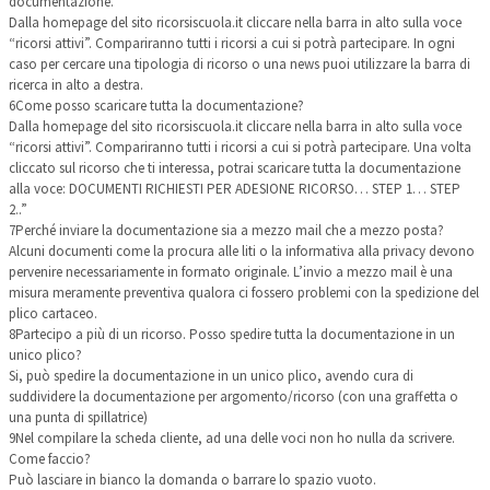
documentazione.
Dalla homepage del sito ricorsiscuola.it cliccare nella barra in alto sulla voce
“ricorsi attivi”. Compariranno tutti i ricorsi a cui si potrà partecipare. In ogni
caso per cercare una tipologia di ricorso o una news puoi utilizzare la barra di
ricerca in alto a destra.
6
Come posso scaricare tutta la documentazione?
Dalla homepage del sito ricorsiscuola.it cliccare nella barra in alto sulla voce
“ricorsi attivi”. Compariranno tutti i ricorsi a cui si potrà partecipare. Una volta
cliccato sul ricorso che ti interessa, potrai scaricare tutta la documentazione
alla voce: DOCUMENTI RICHIESTI PER ADESIONE RICORSO… STEP 1… STEP
2..”
7
Perché inviare la documentazione sia a mezzo mail che a mezzo posta?
Alcuni documenti come la procura alle liti o la informativa alla privacy devono
pervenire necessariamente in formato originale. L’invio a mezzo mail è una
misura meramente preventiva qualora ci fossero problemi con la spedizione del
plico cartaceo.
8
Partecipo a più di un ricorso. Posso spedire tutta la documentazione in un
unico plico?
Si, può spedire la documentazione in un unico plico, avendo cura di
suddividere la documentazione per argomento/ricorso (con una graffetta o
una punta di spillatrice)
9
Nel compilare la scheda cliente, ad una delle voci non ho nulla da scrivere.
Come faccio?
Può lasciare in bianco la domanda o barrare lo spazio vuoto.