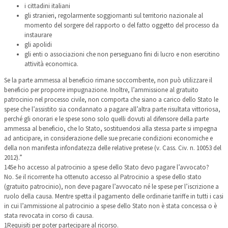
i cittadini italiani
gli stranieri, regolarmente soggiornanti sul territorio nazionale al
momento del sorgere del rapporto o del fatto oggetto del processo da
instaurare
gli apolidi
gli enti o associazioni che non perseguano fini di lucro e non esercitino
attività economica.
Se la parte ammessa al beneficio rimane soccombente, non può utilizzare il
beneficio per proporre impugnazione. Inoltre, l’ammissione al gratuito
patrocinio nel processo civile, non comporta che siano a carico dello Stato le
spese che l’assistito sia condannato a pagare all’altra parte risultata vittoriosa,
perché gli onorari e le spese sono solo quelli dovuti al difensore della parte
ammessa al beneficio, che lo Stato, sostituendosi alla stessa parte si impegna
ad anticipare, in considerazione delle sue precarie condizioni economiche e
della non manifesta infondatezza delle relative pretese (v. Cass. Civ. n. 10053 del
2012).”
14
Se ho accesso al patrocinio a spese dello Stato devo pagare l’avvocato?
No. Se il ricorrente ha ottenuto accesso al Patrocinio a spese dello stato
(gratuito patrocinio), non deve pagare l’avvocato né le spese per l’iscrizione a
ruolo della causa. Mentre spetta il pagamento delle ordinarie tariffe in tutti i casi
in cui l’ammissione al patrocinio a spese dello Stato non è stata concessa o è
stata revocata in corso di causa.
1
Requisiti per poter partecipare al ricorso.