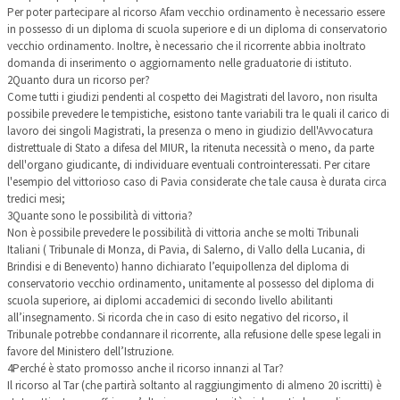
Per poter partecipare al ricorso Afam vecchio ordinamento è necessario essere
in possesso di un diploma di scuola superiore e di un diploma di conservatorio
vecchio ordinamento. Inoltre, è necessario che il ricorrente abbia inoltrato
domanda di inserimento o aggiornamento nelle graduatorie di istituto.
2
Quanto dura un ricorso per?
Come tutti i giudizi pendenti al cospetto dei Magistrati del lavoro, non risulta
possibile prevedere le tempistiche, esistono tante variabili tra le quali il carico di
lavoro dei singoli Magistrati, la presenza o meno in giudizio dell'Avvocatura
distrettuale di Stato a difesa del MIUR, la ritenuta necessità o meno, da parte
dell'organo giudicante, di individuare eventuali controinteressati. Per citare
l'esempio del vittorioso caso di Pavia considerate che tale causa è durata circa
tredici mesi;
3
Quante sono le possibilità di vittoria?
Non è possibile prevedere le possibilità di vittoria anche se molti Tribunali
Italiani ( Tribunale di Monza, di Pavia, di Salerno, di Vallo della Lucania, di
Brindisi e di Benevento) hanno dichiarato l’equipollenza del diploma di
conservatorio vecchio ordinamento, unitamente al possesso del diploma di
scuola superiore, ai diplomi accademici di secondo livello abilitanti
all’insegnamento. Si ricorda che in caso di esito negativo del ricorso, il
Tribunale potrebbe condannare il ricorrente, alla refusione delle spese legali in
favore del Ministero dell’Istruzione.
4
Perché è stato promosso anche il ricorso innanzi al Tar?
Il ricorso al Tar (che partirà soltanto al raggiungimento di almeno 20 iscritti) è