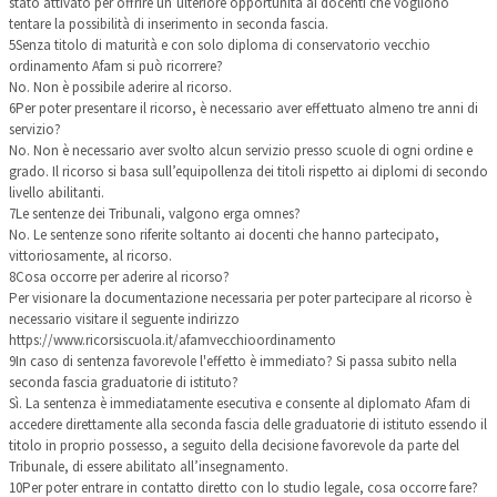
stato attivato per offrire un’ulteriore opportunità ai docenti che vogliono
tentare la possibilità di inserimento in seconda fascia.
5
Senza titolo di maturità e con solo diploma di conservatorio vecchio
ordinamento Afam si può ricorrere?
No. Non è possibile aderire al ricorso.
6
Per poter presentare il ricorso, è necessario aver effettuato almeno tre anni di
servizio?
No. Non è necessario aver svolto alcun servizio presso scuole di ogni ordine e
grado. Il ricorso si basa sull’equipollenza dei titoli rispetto ai diplomi di secondo
livello abilitanti.
7
Le sentenze dei Tribunali, valgono erga omnes?
No. Le sentenze sono riferite soltanto ai docenti che hanno partecipato,
vittoriosamente, al ricorso.
8
Cosa occorre per aderire al ricorso?
Per visionare la documentazione necessaria per poter partecipare al ricorso è
necessario visitare il seguente indirizzo
https://www.ricorsiscuola.it/afamvecchioordinamento
9
In caso di sentenza favorevole l'effetto è immediato? Si passa subito nella
seconda fascia graduatorie di istituto?
Sì. La sentenza è immediatamente esecutiva e consente al diplomato Afam di
accedere direttamente alla seconda fascia delle graduatorie di istituto essendo il
titolo in proprio possesso, a seguito della decisione favorevole da parte del
Tribunale, di essere abilitato all’insegnamento.
10
Per poter entrare in contatto diretto con lo studio legale, cosa occorre fare?