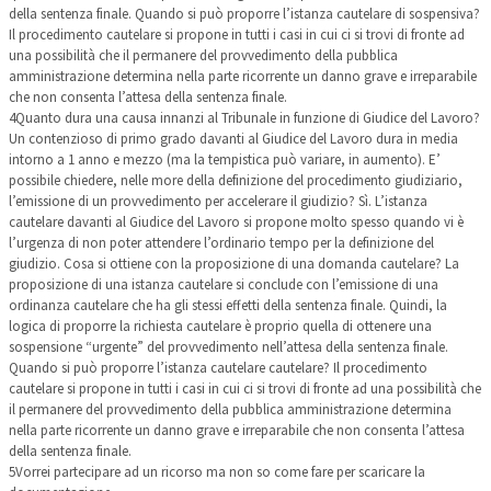
della sentenza finale. Quando si può proporre l’istanza cautelare di sospensiva?
Il procedimento cautelare si propone in tutti i casi in cui ci si trovi di fronte ad
una possibilità che il permanere del provvedimento della pubblica
amministrazione determina nella parte ricorrente un danno grave e irreparabile
che non consenta l’attesa della sentenza finale.
4
Quanto dura una causa innanzi al Tribunale in funzione di Giudice del Lavoro?
Un contenzioso di primo grado davanti al Giudice del Lavoro dura in media
intorno a 1 anno e mezzo (ma la tempistica può variare, in aumento). E’
possibile chiedere, nelle more della definizione del procedimento giudiziario,
l’emissione di un provvedimento per accelerare il giudizio? Sì. L’istanza
cautelare davanti al Giudice del Lavoro si propone molto spesso quando vi è
l’urgenza di non poter attendere l’ordinario tempo per la definizione del
giudizio. Cosa si ottiene con la proposizione di una domanda cautelare? La
proposizione di una istanza cautelare si conclude con l’emissione di una
ordinanza cautelare che ha gli stessi effetti della sentenza finale. Quindi, la
logica di proporre la richiesta cautelare è proprio quella di ottenere una
sospensione “urgente” del provvedimento nell’attesa della sentenza finale.
Quando si può proporre l’istanza cautelare cautelare? Il procedimento
cautelare si propone in tutti i casi in cui ci si trovi di fronte ad una possibilità che
il permanere del provvedimento della pubblica amministrazione determina
nella parte ricorrente un danno grave e irreparabile che non consenta l’attesa
della sentenza finale.
5
Vorrei partecipare ad un ricorso ma non so come fare per scaricare la