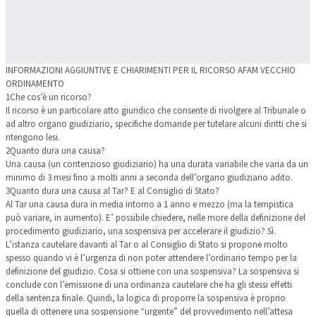
INFORMAZIONI AGGIUNTIVE E CHIARIMENTI PER IL RICORSO AFAM VECCHIO
ORDINAMENTO
1
Che cos’è un ricorso?
Il ricorso è un particolare atto giuridico che consente di rivolgere al Tribunale o
ad altro organo giudiziario, specifiche domande per tutelare alcuni diritti che si
ritengono lesi.
2
Quanto dura una causa?
Una causa (un contenzioso giudiziario) ha una durata variabile che varia da un
minimo di 3 mesi fino a molti anni a seconda dell’organo giudiziario adito.
3
Quanto dura una causa al Tar? E al Consiglio di Stato?
Al Tar una causa dura in media intorno a 1 anno e mezzo (ma la tempistica
può variare, in aumento). E’ possibile chiedere, nelle more della definizione del
procedimento giudiziario, una sospensiva per accelerare il giudizio? Sì.
L’istanza cautelare davanti al Tar o al Consiglio di Stato si propone molto
spesso quando vi è l’urgenza di non poter attendere l’ordinario tempo per la
definizione del giudizio. Cosa si ottiene con una sospensiva? La sospensiva si
conclude con l’emissione di una ordinanza cautelare che ha gli stessi effetti
della sentenza finale. Quindi, la logica di proporre la sospensiva è proprio
quella di ottenere una sospensione “urgente” del provvedimento nell’attesa