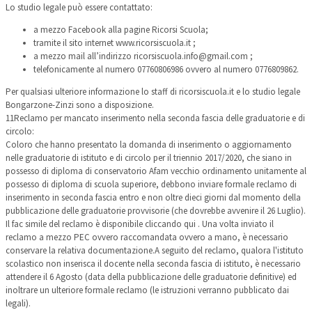
Lo studio legale può essere contattato:
a mezzo Facebook alla pagine Ricorsi Scuola;
tramite il sito internet www.ricorsiscuola.it ;
a mezzo mail all’indirizzo ricorsiscuola.info@gmail.com ;
telefonicamente al numero 07760806986 ovvero al numero 0776809862.
​​ Per qualsiasi ulteriore informazione lo staff di ricorsiscuola.it e lo studio legale
Bongarzone-Zinzi sono a disposizione.
11
Reclamo per mancato inserimento nella seconda fascia delle graduatorie e di
circolo:
Coloro che hanno presentato la domanda di inserimento o aggiornamento
nelle graduatorie di istituto e di circolo per il triennio 2017/2020, che siano in
possesso di diploma di conservatorio Afam vecchio ordinamento unitamente al
possesso di diploma di scuola superiore, debbono inviare formale reclamo di
inserimento in seconda fascia entro e non oltre dieci giorni dal momento della
pubblicazione delle graduatorie provvisorie (che dovrebbe avvenire il 26 Luglio). ​
Il fac simile del reclamo è disponibile cliccando qui . Una volta inviato il
reclamo a mezzo PEC ovvero raccomandata ovvero a mano, è necessario
conservare la relativa documentazione. ​ A seguito del reclamo, qualora l'istituto
scolastico non inserisca il docente nella seconda fascia di istituto, è necessario
attendere il 6 Agosto (data della pubblicazione delle graduatorie definitive) ed
inoltrare un ulteriore formale reclamo (le istruzioni verranno pubblicato dai
legali).