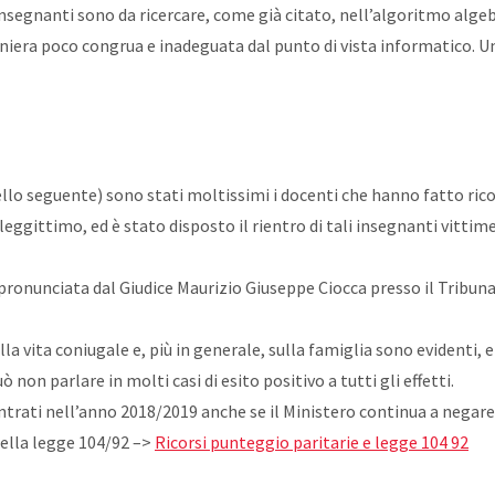
segnanti sono da ricercare, come già citato, nell’algoritmo algeb
iera poco congrua e inadeguata dal punto di vista informatico. Un
llo seguente) sono stati moltissimi i docenti che hanno fatto ricor
lleggittimo, ed è stato disposto il rientro di tali insegnanti vitti
, pronunciata dal Giudice Maurizio Giuseppe Ciocca presso il Tribunal
a vita coniugale e, più in generale, sulla famiglia sono evidenti, e 
non parlare in molti casi di esito positivo a tutti gli effetti.
trati nell’anno 2018/2019 anche se il Ministero continua a negare 
della legge 104/92 –>
Ricorsi punteggio paritarie e legge 104 92