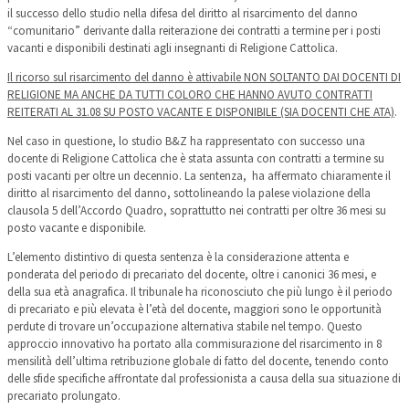
il successo dello studio nella difesa del diritto al risarcimento del danno
“comunitario” derivante dalla reiterazione dei contratti a termine per i posti
vacanti e disponibili destinati agli insegnanti di Religione Cattolica.
Il ricorso sul risarcimento del danno è attivabile NON SOLTANTO DAI DOCENTI DI
RELIGIONE MA ANCHE DA TUTTI COLORO CHE HANNO AVUTO CONTRATTI
REITERATI AL 31.08 SU POSTO VACANTE E DISPONIBILE (SIA DOCENTI CHE ATA)
.
Nel caso in questione, lo studio B&Z ha rappresentato con successo una
docente di Religione Cattolica che è stata assunta con contratti a termine su
posti vacanti per oltre un decennio. La sentenza, ha affermato chiaramente il
diritto al risarcimento del danno, sottolineando la palese violazione della
clausola 5 dell’Accordo Quadro, soprattutto nei contratti per oltre 36 mesi su
posto vacante e disponibile.
L’elemento distintivo di questa sentenza è la considerazione attenta e
ponderata del periodo di precariato del docente, oltre i canonici 36 mesi, e
della sua età anagrafica. Il tribunale ha riconosciuto che più lungo è il periodo
di precariato e più elevata è l’età del docente, maggiori sono le opportunità
perdute di trovare un’occupazione alternativa stabile nel tempo. Questo
approccio innovativo ha portato alla commisurazione del risarcimento in 8
mensilità dell’ultima retribuzione globale di fatto del docente, tenendo conto
delle sfide specifiche affrontate dal professionista a causa della sua situazione di
precariato prolungato.