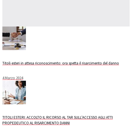
Titoli esteri in attesa riconoscimento: ora spetta il risarcimento del danno
4 Marzo 2024
TITOLI ESTERI: ACCOLTO IL RICORSO AL TAR SULL’ACCESSO AGLI ATTI
PROPEDEUTICO AL RISARCIMENTO DANNI