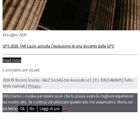
16 Luglio 2026
GPS 2026: TAR Lazio annulla l’esclusione di una docente dalle GPS
Read more
Comments are closed.
2018 © Ricorsi Scuola - B&Z Società tra Avvocati s.r.l. | P.I. 03021460609 | Tutti i
diritti riservati |
Privacy
Utilizziamo i cookie per essere sicuri che tu possa avere la migliore esperienza
sul nostro sito. Se continui ad utilizzare questo sito noi assumiamo che tu ne
sia felice.
Ok
No
Leggi di più