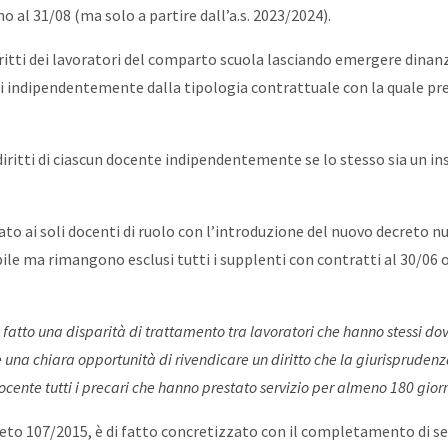
 al 31/08 (ma solo a partire dall’a.s. 2023/2024).
ritti dei lavoratori del comparto scuola lasciando emergere dinanz
ti indipendentemente dalla tipologia contrattuale con la quale prest
 diritti di ciascun docente indipendentemente se lo stesso sia un i
ervato ai soli docenti di ruolo con l’introduzione del nuovo decreto
le ma rimangono esclusi tutti i supplenti con contratti al 30/06 o 
di fatto una disparità di trattamento tra lavoratori che hanno stessi do
è una chiara opportunità di rivendicare un diritto che la giurisprudenza
docente tutti i precari che hanno prestato servizio per almeno 180 giorn
creto 107/2015, è di fatto concretizzato con il completamento di s