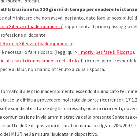
 dai docenti precari.
dell’Istruzione ha 120 giorni di tempo per evadere le istanz
e dal Ministero che non aveva, pertanto, dato loro la possibilità di
icorso Silenzio-Inadempimento
) rappresenta il primo passaggio del
professione di docente.
 al Ricorso Silenzio-Inadempimento
).
 è necessario fare ricorso: (leggi qui >
I motivi per fare il Ricorso
).
o in attesa di riconoscimento del titolo
. Il ricorso, però, è esperibi
specie al Miur, non hanno ottenuto alcuna risposta.
si è formato il silenzio inadempimento essendo il suindicato term
etutto la diffida a provvedere inoltrata da parte ricorrente il 17.1
lle suindicate istanze degli interessati, odierni ricorrenti, doven
la comunicazione in via amministrativa della presente Sentenza ovv
rispetto delle disposizioni di cui al richiamato d.lgs. n. 206/2007 
o del MIUR nella misura liquidata in dispositivo.