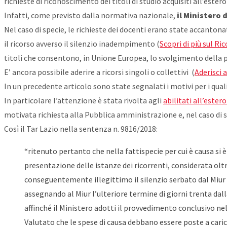
richieste di riconoscimento dei titoli di studio acquisiti all’estero
Infatti, come previsto dalla normativa nazionale,
il Ministero 
Nel caso di specie, le richieste dei docenti erano state accantonat
il ricorso avverso il silenzio inadempimento (
Scopri di più sul R
titoli che consentono, in Unione Europea, lo svolgimento della 
E’ ancora possibile aderire a ricorsi singoli o collettivi (
Aderisci
In un precedente articolo sono state segnalati i motivi per i quali
In particolare l’attenzione è stata rivolta agli
abilitati all’ester
motivata richiesta alla Pubblica amministrazione e, nel caso di 
Così il Tar Lazio nella sentenza n. 9816/2018:
“ritenuto pertanto che nella fattispecie per cui è causa 
presentazione delle istanze dei ricorrenti, considerata oltr
conseguentemente illegittimo il silenzio serbato dal Miur su
assegnando al Miur l’ulteriore termine di giorni trenta dal
affinché il Ministero adotti il provvedimento conclusivo nel 
Valutato che le spese di causa debbano essere poste a caric