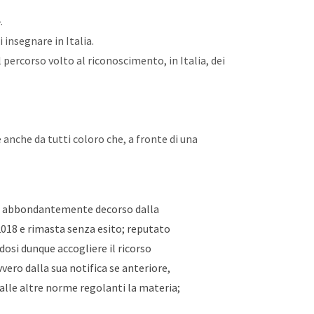
e
.
 insegnare in Italia.
 percorso volto al riconoscimento, in Italia, dei
le anche da tutti coloro che, a fronte di una
ine abbondantemente decorso dalla
.2018 e rimasta senza esito; reputato
dosi dunque accogliere il ricorso
ero dalla sua notifica se anteriore,
e alle altre norme regolanti la materia;