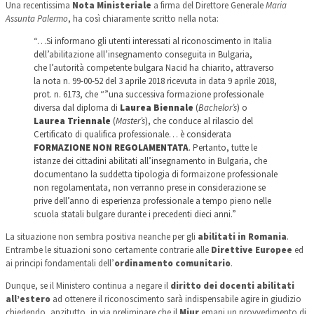
Una recentissima
Nota Ministeriale
a firma del Direttore Generale
Maria
Assunta Palermo
, ha così chiaramente scritto nella nota:
“…Si informano gli utenti interessati al riconoscimento in Italia
dell’abilitazione all’insegnamento conseguita in Bulgaria,
che l’autorità competente bulgara Nacid ha chiarito, attraverso
la nota n. 99-00-52 del 3 aprile 2018 ricevuta in data 9 aprile 2018,
prot. n. 6173, che “”una successiva formazione professionale
diversa dal diploma di
Laurea Biennale
(
Bachelor’s
) o
Laurea Triennale
(
Master’s
), che conduce al rilascio del
Certificato di qualifica professionale… è considerata
FORMAZIONE NON REGOLAMENTATA
. Pertanto, tutte le
istanze dei cittadini abilitati all’insegnamento in Bulgaria, che
documentano la suddetta tipologia di formaizone professionale
non regolamentata, non verranno prese in considerazione se
prive dell’anno di esperienza professionale a tempo pieno nelle
scuola statali bulgare durante i precedenti dieci anni.”
La situazione non sembra positiva neanche per gli
abilitati in Romania
.
Entrambe le situazioni sono certamente contrarie alle
Direttive Europee
ed
ai principi fondamentali dell’
ordinamento comunitario
.
Dunque, se il Ministero continua a negare il
diritto dei docenti abilitati
all’estero
ad ottenere il riconoscimento sarà indispensabile agire in giudizio
chiedendo, anzitutto, in via preliminare che il
Miur
emani un provvedimento di