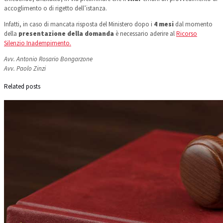
accoglimento o di rigetto dell’istanza.
Infatti, in caso di mancata risposta del Ministero dopo i
4 mesi
dal momento
della
presentazione della domanda
è necessario aderire al
Ricorso
Silenzio Inadempimento.
Avv. Antonio Rosario Bongarzone
Avv. Paolo Zinzi
Related posts