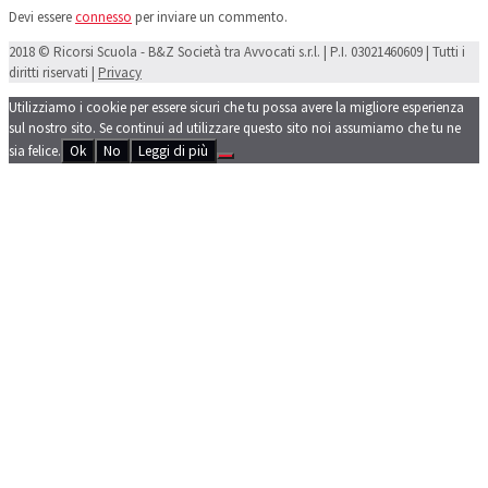
Devi essere
connesso
per inviare un commento.
2018 © Ricorsi Scuola - B&Z Società tra Avvocati s.r.l. | P.I. 03021460609 | Tutti i
diritti riservati |
Privacy
Utilizziamo i cookie per essere sicuri che tu possa avere la migliore esperienza
sul nostro sito. Se continui ad utilizzare questo sito noi assumiamo che tu ne
sia felice.
Ok
No
Leggi di più