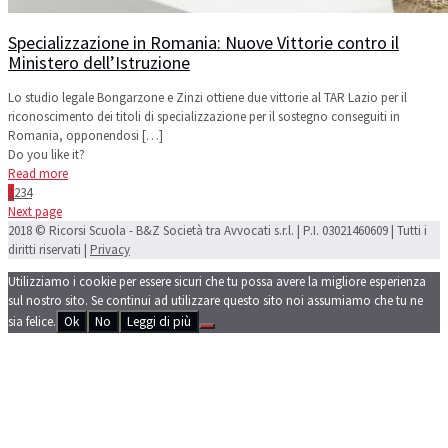
Specializzazione in Romania: Nuove Vittorie contro il
Ministero dell’Istruzione
Lo studio legale Bongarzone e Zinzi ottiene due vittorie al TAR Lazio per il
riconoscimento dei titoli di specializzazione per il sostegno conseguiti in
Romania, opponendosi
[…]
Do you like it?
Read more
1
2
3
4
Next page
2018 © Ricorsi Scuola - B&Z Società tra Avvocati s.r.l. | P.I. 03021460609 | Tutti i
diritti riservati |
Privacy
Utilizziamo i cookie per essere sicuri che tu possa avere la migliore esperienza
sul nostro sito. Se continui ad utilizzare questo sito noi assumiamo che tu ne
sia felice.
Ok
No
Leggi di più