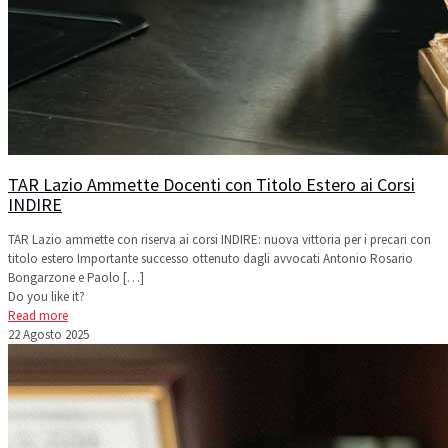
TAR Lazio Ammette Docenti con Titolo Estero ai Corsi
INDIRE
TAR Lazio ammette con riserva ai corsi INDIRE: nuova vittoria per i precari con
titolo estero Importante successo ottenuto dagli avvocati Antonio Rosario
Bongarzone e Paolo
[…]
Do you like it?
Read more
22 Agosto 2025