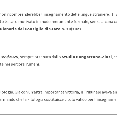
a non ricomprenderebbe l’insegnamento delle lingue straniere. Il T
getto è stato motivato in modo meramente formale, senza alcuna c
lenaria del Consiglio di Stato n. 20/2022
.
 8359/2025
, sempre ottenuta dallo
Studio Bongarzone-Zinzi
, c
te nei percorsi rumeni.
ilologia. Già con un’altra importante vittoria, il Tribunale aveva ann
fermando che la Filologia costituisce titolo valido per l’insegnamen