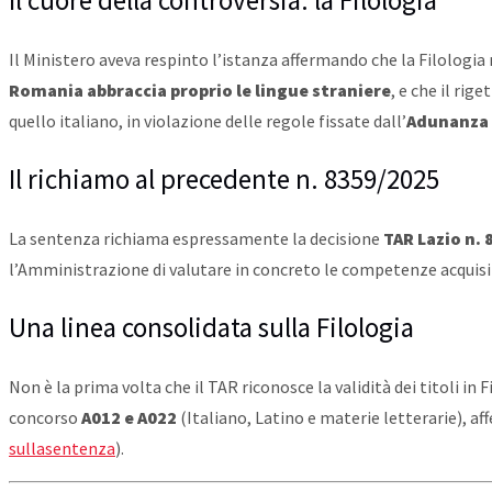
Il cuore della controversia: la Filologia
Il Ministero aveva respinto l’istanza affermando che la Filologi
Romania abbraccia proprio le lingue straniere
, e che il ri
quello italiano, in violazione delle regole fissate dall’
Adunanza P
Il richiamo al precedente n. 8359/2025
La sentenza richiama espressamente la decisione
TAR Lazio n.
l’Amministrazione di valutare in concreto le competenze acquisi
Una linea consolidata sulla Filologia
Non è la prima volta che il TAR riconosce la validità dei titoli in F
concorso
A012 e A022
(Italiano, Latino e materie letterarie), af
sullasentenza
).