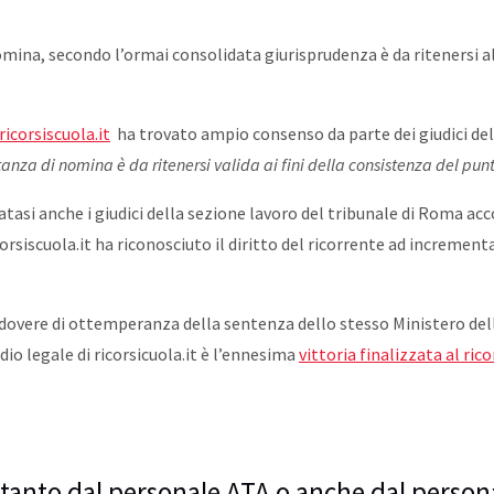
nomina, secondo l’ormai consolidata giurisprudenza è da ritenersi 
ricorsiscuola.it
ha trovato ampio consenso da parte dei giudici del
tanza di nomina è da ritenersi valida ai fini della consistenza del pun
tasi anche i giudici della sezione lavoro del tribunale di Roma acc
orsiscuola.it ha riconosciuto il diritto del ricorrente ad increment
 dovere di ottemperanza della sentenza dello stesso Ministero del
udio legale di ricorsicuola.it è l’ennesima
vittoria finalizzata al ri
soltanto dal personale ATA o anche dal perso