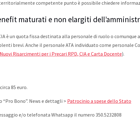
e territorialmente competente punto è possibile chiedere informaz
enefit maturati e non elargiti dell’amminist
la CIA è un quota fissa destinata alla personale di ruolo o comunque
pplenti brevi. Anche il personale ATA individuato come personale C
Nuovi Risarcimenti per i Precari RPD, CIA e Carta Docente
).
irca 85 euro.
to “Pro Bono”. News e dettagli >
Patrocinio a spese dello Stato
messaggio e/o telefonata Whatsapp il numero 350.5232808