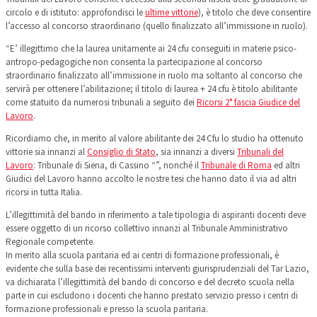
circolo e di istituto: approfondisci le
ultime vittorie
), è titolo che deve consentire
l’accesso al concorso straordinario (quello finalizzato all’immissione in ruolo).
“E’ illegittimo che la laurea unitamente ai 24 cfu conseguiti in materie psico-
antropo-pedagogiche non consenta la partecipazione al concorso
straordinario finalizzato all’immissione in ruolo ma soltanto al concorso che
servirà per ottenere l’abilitazione; il titolo di laurea + 24 cfu è titolo abilitante
come statuito da numerosi tribunali a seguito dei
Ricorsi 2° fascia Giudice del
Lavoro
.
Ricordiamo che, in merito al valore abilitante dei 24 Cfu lo studio ha ottenuto
vittorie sia innanzi al
Consiglio di Stato
, sia innanzi a diversi
Tribunali del
Lavoro
: Tribunale di Siena, di Cassino “”, nonché il
Tribunale di Roma
ed altri
Giudici del Lavoro hanno accolto le nostre tesi che hanno dato il via ad altri
ricorsi in tutta Italia.
L’illegittimità del bando in riferimento a tale tipologia di aspiranti docenti deve
essere oggetto di un ricorso collettivo innanzi al Tribunale Amministrativo
Regionale competente.
In merito alla scuola paritaria ed ai centri di formazione professionali, è
evidente che sulla base dei recentissimi interventi giurisprudenziali del Tar Lazio,
va dichiarata l’illegittimità del bando di concorso e del decreto scuola nella
parte in cui escludono i docenti che hanno prestato servizio presso i centri di
formazione professionali e presso la scuola paritaria.