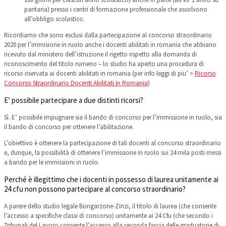
paritaria) presso i centri di formazione professionale che assolvono
all’obbligo scolastico.
Ricordiamo che sono esclusi dalla partecipazione al concorso straordinario
2020 per l’immisione in ruolo anche i docenti abilitati in romania che abbiano
ricevuto dal ministero dell’istruzione il rigetto rispetto alla domanda di
riconoscimento del titolo rumeno – lo studio ha aperto una procedura di
ricorso riservata ai docenti abilitati in romania (per info leggi di piu’ >
Ricorso
Concorso Straordinario Docenti Abilitati in Romania
)
E’ possibile partecipare a due distinti ricorsi?
Sì. E’ possibile impugnare sia il bando di concorso per l’immissione in ruolo, sia
il bando di concorso per ottenere l’abilitazione.
L’obiettivo è ottenere la partecipazione di tali docenti al concorso straordinario
e, dunque, la possibilità di ottenere l’immissione in ruolo sui 24 mila posti messi
a bando per le immissioni in ruolo.
Perché è illegittimo che i docenti in possesso di laurea unitamente ai
24 cfu non possono partecipare al concorso straordinario?
A parere dello studio legale Bongarzone-Zinzi, il titolo di laurea (che consente
l’accesso a specifiche classi di concorso) unitamente ai 24 Cfu (che secondo i
Tribunali del Lavoro consente l’accesso alla seconda fascia delle graduatorie di