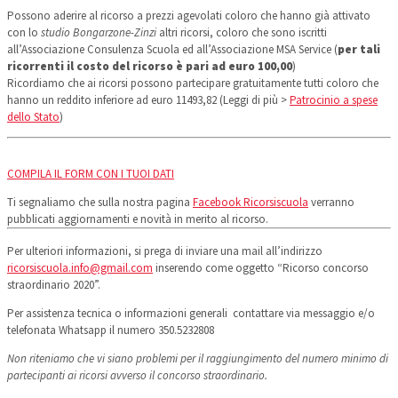
Possono aderire al ricorso a prezzi agevolati coloro che hanno già attivato
con lo
studio Bongarzone-Zinzi
altri ricorsi, coloro che sono iscritti
all’Associazione Consulenza Scuola ed all’Associazione MSA Service (
per tali
ricorrenti il costo del ricorso è pari ad euro 100,00
)
Ricordiamo che ai ricorsi possono partecipare gratuitamente tutti coloro che
hanno un reddito inferiore ad euro 11493,82 (Leggi di più >
Patrocinio a spese
dello Stato
)
COMPILA IL FORM CON I TUOI DATI
Ti segnaliamo che sulla nostra pagina
Facebook Ricorsiscuola
verranno
pubblicati aggiornamenti e novità in merito al ricorso.
Per ulteriori informazioni, si prega di inviare una mail all’indirizzo
ricorsiscuola.info@gmail.com
inserendo come oggetto “Ricorso concorso
straordinario 2020”.
Per assistenza tecnica o informazioni generali contattare via messaggio e/o
telefonata Whatsapp il numero 350.5232808
Non riteniamo che vi siano problemi per il raggiungimento del numero minimo di
partecipanti ai ricorsi avverso il concorso straordinario.