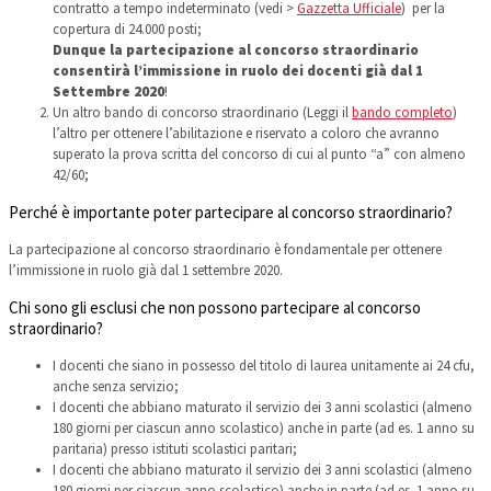
contratto a tempo indeterminato (vedi >
Gazzetta Ufficiale
) per la
copertura di 24.000 posti;
Dunque la partecipazione al concorso straordinario
consentirà l’immissione in ruolo dei docenti già dal 1
Settembre 2020
!
Un altro bando di concorso straordinario (Leggi il
bando completo
)
l’altro per ottenere l’abilitazione e riservato a coloro che avranno
superato la prova scritta del concorso di cui al punto “a” con almeno
42/60;
Perché è importante poter partecipare al concorso straordinario?
La partecipazione al concorso straordinario è fondamentale per ottenere
l’immissione in ruolo già dal 1 settembre 2020.
Chi sono gli esclusi che non possono partecipare al concorso
straordinario?
I docenti che siano in possesso del titolo di laurea unitamente ai 24 cfu,
anche senza servizio;
I docenti che abbiano maturato il servizio dei 3 anni scolastici (almeno
180 giorni per ciascun anno scolastico) anche in parte (ad es. 1 anno su
paritaria) presso istituti scolastici paritari;
I docenti che abbiano maturato il servizio dei 3 anni scolastici (almeno
180 giorni per ciascun anno scolastico) anche in parte (ad es. 1 anno su