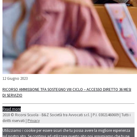
12 Giugno 2023
RICORSO AMMISSIONE TFA SOSTEGNO VIII CICLO – ACCESSO DIRETTO 36 MESI
DI SERVIZIO
Read more
2018 © Ricorsi Scuola - B&Z Società tra Avvocati s.r.l. | P.I. 03021460609 | Tutti i
diritti riservati |
Privacy
Utilizziamo i cookie per essere sicuri che tu possa avere la migliore esperienza
sul nostro sito. Se continui ad utilizzare questo sito noi assumiamo che tu ne