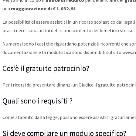
Per l’anno in corso il
limite di reddito
per beneficiare del
grat
una
maggiorazione di € 1.032,91
.
La possibilità di essere assistiti in un ricorso scolastico dai lega
prassi necessaria ai fini del riconoscimento del beneficio stesso.
Numerosi sono i casi che riguardano potenziali ricorrenti che sono
documentazione e la modulistica sono disponibili sul sito www.ri
Cos’è il gratuito patrocinio?
Per i ricorsi da presentare dinanzi un Giudice il gratuito patrocin
Quali sono i requisiti ?
Come stabilito dalla legge, possono essere assistiti gratuitamen
Si deve compilare un modulo specifico?