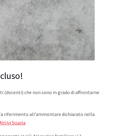
scluso!
isti (docenti) che non sono in grado di affrontarne
e fa riferimento all’ammontare dichiarato nella
Attivi Scuola