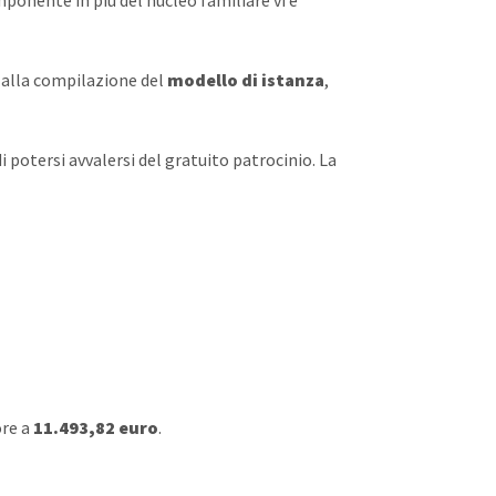
ponente in più del nucleo familiare vi è
ta alla compilazione del
modello di istanza
,
i potersi avvalersi del gratuito patrocinio. La
ore a
11.493,82 euro
.