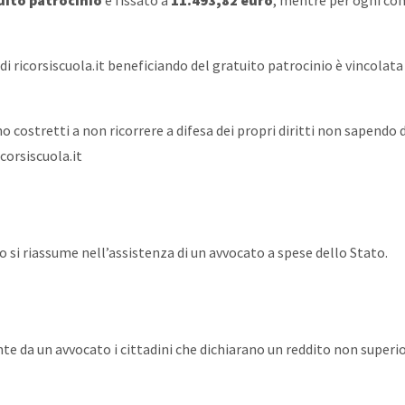
uito patrocinio
è fissato a
11.493,82 euro
, mentre per ogni com
li di ricorsiscuola.it beneficiando del gratuito patrocinio è vincola
 costretti a non ricorrere a difesa dei propri diritti non sapendo d
corsiscuola.it
io si riassume nell’assistenza di un avvocato a spese dello Stato.
te da un avvocato i cittadini che dichiarano un reddito non superi