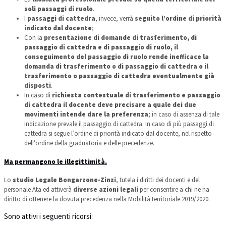
soli passaggi di ruolo
.
I
passaggi di cattedra
, invece, verrà
seguito l’ordine di priorità
indicato dal docente
;
Con la
presentazione di domande di trasferimento, di
passaggio di cattedra e di passaggio di ruolo, il
conseguimento del passaggio di ruolo rende inefficace la
domanda di trasferimento o di passaggio di cattedra o il
trasferimento o passaggio di cattedra eventualmente già
disposti
.
In caso di
richiesta contestuale di trasferimento e passaggio
di cattedra il docente deve precisare a quale dei due
movimenti intende dare la preferenza
; in caso di assenza di tale
indicazione prevale il passaggio di cattedra. In caso di più passaggi di
cattedra si segue l’ordine di priorità indicato dal docente, nel rispetto
dell’ordine della graduatoria e delle precedenze.
Ma permangono le illegittimità.
Lo
studio Legale Bongarzone-Zinzi
, tutela i diritti dei docenti e del
personale Ata ed attiverà
diverse azioni legali
per consentire a chi ne ha
diritto di ottenere la dovuta precedenza nella Mobilità territoriale 2019/2020.
Sono attivi i seguenti ricorsi: