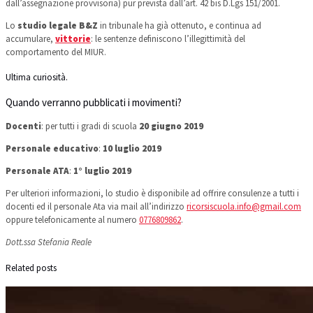
dall’assegnazione provvisoria) pur prevista dall’art. 42 bis D.Lgs 151/2001.
Lo
studio legale B&Z
in tribunale ha già ottenuto, e continua ad
accumulare,
vittorie
: le sentenze definiscono l’illegittimità del
comportamento del MIUR.
Ultima curiosità.
Quando verranno pubblicati i movimenti?
Docenti
: per tutti i gradi di scuola
20 giugno 2019
Personale educativo
:
10 luglio 2019
Personale ATA
:
1° luglio 2019
Per ulteriori informazioni, lo studio è disponibile ad offrire consulenze a tutti i
docenti ed il personale Ata via mail all’indirizzo
ricorsiscuola.info@gmail.com
oppure telefonicamente al numero
0776809862
.
Dott.ssa Stefania Reale
Related posts