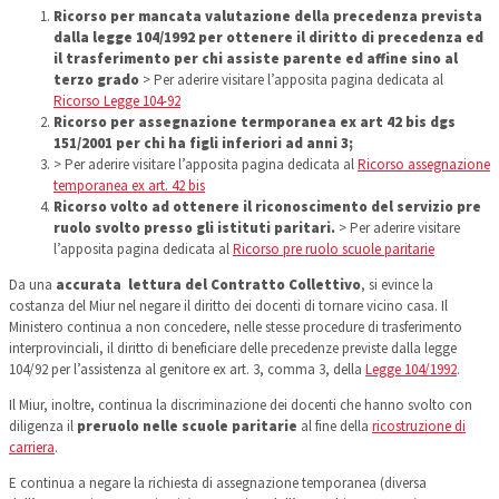
Ricorso per mancata valutazione della precedenza prevista
dalla legge 104/1992 per ottenere il diritto di precedenza ed
il trasferimento per chi assiste parente ed affine sino al
terzo grado
> Per aderire visitare l’apposita pagina dedicata al
Ricorso Legge 104-92
Ricorso per assegnazione termporanea ex art 42 bis dgs
151/2001 per chi ha figli inferiori ad anni 3;
> Per aderire visitare l’apposita pagina dedicata al
Ricorso assegnazione
temporanea ex art. 42 bis
Ricorso volto ad ottenere il riconoscimento del servizio pre
ruolo svolto presso gli istituti paritari.
> Per aderire visitare
l’apposita pagina dedicata al
Ricorso pre ruolo scuole paritarie
Da una
accurata lettura
del Contratto Collettivo
, si evince la
costanza del Miur nel negare il diritto dei docenti di tornare vicino casa. Il
Ministero continua a non concedere, nelle stesse procedure di trasferimento
interprovinciali, il diritto di beneficiare delle precedenze previste dalla legge
104/92 per l’assistenza al genitore ex art. 3, comma 3, della
Legge 104/1992
.
Il Miur, inoltre, continua la discriminazione dei docenti che hanno svolto con
diligenza il
preruolo nelle scuole paritarie
al fine della
ricostruzione di
carriera
.
E continua a negare la richiesta di assegnazione temporanea (diversa