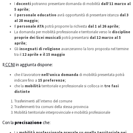
I
docenti
potranno presentare domanda di mobilità
dall’11 marzo al
5 aprile
;
Il
personale educativo
avrà opportunità di presentare istanza
dal 3
al 28 maggio
;
Il
personale ATA
potrà proporre la richiesta
dal 1 al 26 aprile
;
La domanda per mobilità professionale e territoriale verso le
discipline
proprie dei licei musicali
potrà presentarsi
dal 12 marzo al 5
aprile
;
Gli
insegnati di religione
avanzeranno la loro proposta nel termine
tra il
12 aprile e il 15 maggio
Il
CCNI
in aggiunta dispone:
che il lavoratore
nell’unica domanda
di mobilità presentata potrà
indicare fino a
15 preferenze
;
che la
mobilità
territoriale e professionale si colloca in
tre fasi
distinte
Trasferimenti all’interno del comune
Trasferimenti tra comuni della stessa provincia
Mobilità territoriale interprovinciale e mobilità professionale
Con la
precisazione
che:
La
mobilità professionale prevale su quella territoriale nei