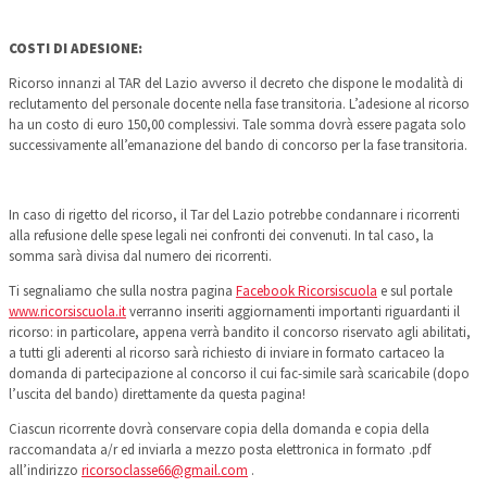
COSTI DI ADESIONE:
Ricorso innanzi al TAR del Lazio avverso il decreto che dispone le modalità di
reclutamento del personale docente nella fase transitoria. L’adesione al ricorso
ha un costo di euro 150,00 complessivi. Tale somma dovrà essere pagata solo
successivamente all’emanazione del bando di concorso per la fase transitoria.
In caso di rigetto del ricorso, il Tar del Lazio potrebbe condannare i ricorrenti
alla refusione delle spese legali nei confronti dei convenuti. In tal caso, la
somma sarà divisa dal numero dei ricorrenti.
Ti segnaliamo che sulla nostra pagina
Facebook Ricorsiscuola
e sul portale
www.ricorsiscuola.it
verranno inseriti aggiornamenti importanti riguardanti il
ricorso: in particolare, appena verrà bandito il concorso riservato agli abilitati,
a tutti gli aderenti al ricorso sarà richiesto di inviare in formato cartaceo la
domanda di partecipazione al concorso il cui fac-simile sarà scaricabile (dopo
l’uscita del bando) direttamente da questa pagina!
Ciascun ricorrente dovrà conservare copia della domanda e copia della
raccomandata a/r ed inviarla a mezzo posta elettronica in formato .pdf
all’indirizzo
ricorsoclasse66@gmail.com
.