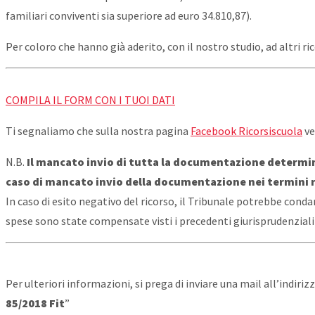
familiari conviventi sia superiore ad euro 34.810,87).
Per coloro che hanno già aderito, con il nostro studio, ad altri ri
COMPILA IL FORM CON I TUOI DATI
Ti segnaliamo che sulla nostra pagina
Facebook Ricorsiscuola
ve
N.B.
Il mancato invio di tutta la documentazione determina 
caso di mancato invio della documentazione nei termini ri
In caso di esito negativo del ricorso, il Tribunale potrebbe condan
spese sono state compensate visti i precedenti giurisprudenziali 
​Per ulteriori informazioni, si prega di inviare una mail all’indiriz
85/2018 Fit
”