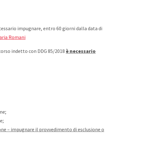
cessario impugnare, entro 60 giorni dalla data di
garia Romani
Concorso indetto con DDG 85/2018
è necessario
one;
e;
usione – impugnare il provvedimento di esclusione o