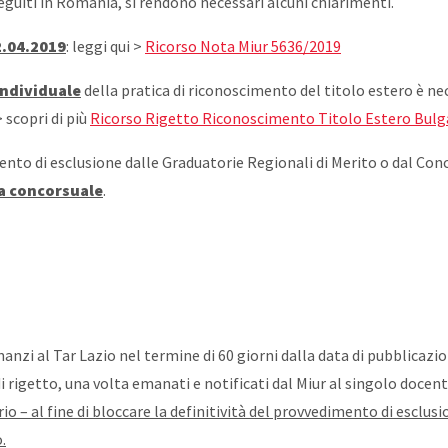
eguiti in Romania, si rendono necessari alcuni chiarimenti.
2.04.2019
: leggi qui >
Ricorso Nota Miur 5636/2019
individuale
della pratica di riconoscimento del titolo estero è ne
 scopri di più
Ricorso Rigetto Riconoscimento Titolo Estero Bul
edimento di esclusione dalle Graduatorie Regionali di Merito o dal 
a concorsuale
.
anzi al Tar Lazio nel termine di 60 giorni dalla data di pubblicazi
 rigetto, una volta emanati e notificati dal Miur al singolo docent
sario – al fine di bloccare la definitività del provvedimento di escl
.