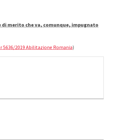
rie di merito che va, comunque, impugnato
r 5636/2019 Abilitazione Romania
)