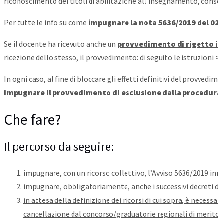
riconoscimento dei titoli di abilitazione all’insegnamento, cons
Per tutte le info su come
impugnare la nota 5636/2019 del 0
Se il docente ha ricevuto anche un
provvedimento di rigetto 
ricezione dello stesso, il provvedimento: di seguito le istruzioni >
In ogni caso, al fine di bloccare gli effetti definitivi del provv
impugnare il provvedimento di esclusione dalla procedur
Che fare?
Il percorso da seguire:
impugnare, con un ricorso collettivo, l’Avviso 5636/2019 inn
impugnare, obbligatoriamente, anche i successivi decreti di
in attesa della definizione dei ricorsi di cui sopra, è neces
cancellazione dal concorso/graduatorie regionali di merito