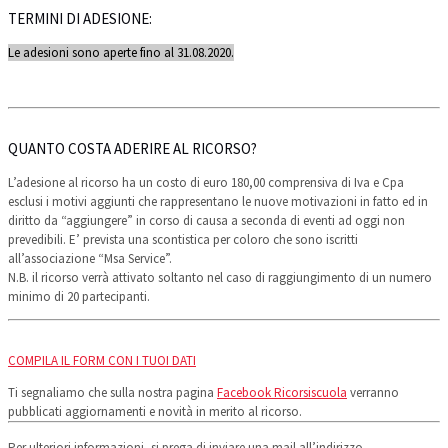
TERMINI DI ADESIONE:
Le adesioni sono aperte fino al 31.08.2020.
QUANTO COSTA ADERIRE AL RICORSO?
L’adesione al ricorso ha un costo di euro 180,00 comprensiva di Iva e Cpa
esclusi i motivi aggiunti che rappresentano le nuove motivazioni in fatto ed in
diritto da “aggiungere” in corso di causa a seconda di eventi ad oggi non
prevedibili. E’ prevista una scontistica per coloro che sono iscritti
all’associazione “Msa Service”.
N.B. il ricorso verrà attivato soltanto nel caso di raggiungimento di un numero
minimo di 20 partecipanti.
COMPILA IL FORM CON I TUOI DATI
Ti segnaliamo che sulla nostra pagina
Facebook Ricorsiscuola
verranno
pubblicati aggiornamenti e novità in merito al ricorso.
Per ulteriori informazioni, si prega di inviare una mail all’indirizzo