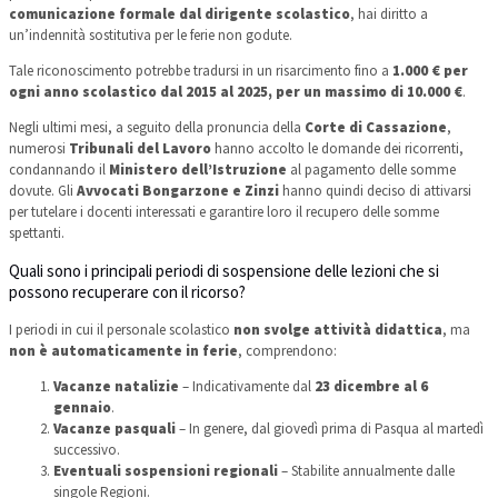
comunicazione formale dal dirigente scolastico
, hai diritto a
un’indennità sostitutiva per le ferie non godute.
Tale riconoscimento potrebbe tradursi in un risarcimento fino a
1.000 € per
ogni anno scolastico dal 2015 al 2025, per un massimo di 10.000 €
.
Negli ultimi mesi, a seguito della pronuncia della
Corte di Cassazione
,
numerosi
Tribunali del Lavoro
hanno accolto le domande dei ricorrenti,
condannando il
Ministero dell’Istruzione
al pagamento delle somme
dovute. Gli
Avvocati Bongarzone e Zinzi
hanno quindi deciso di attivarsi
per tutelare i docenti interessati e garantire loro il recupero delle somme
spettanti.
Quali sono i principali periodi di sospensione delle lezioni che si
possono recuperare con il ricorso?
I periodi in cui il personale scolastico
non svolge attività didattica
, ma
non è automaticamente in ferie
, comprendono:
Vacanze natalizie
– Indicativamente dal
23 dicembre al 6
gennaio
.
Vacanze pasquali
– In genere, dal giovedì prima di Pasqua al martedì
successivo.
Eventuali sospensioni regionali
– Stabilite annualmente dalle
singole Regioni.