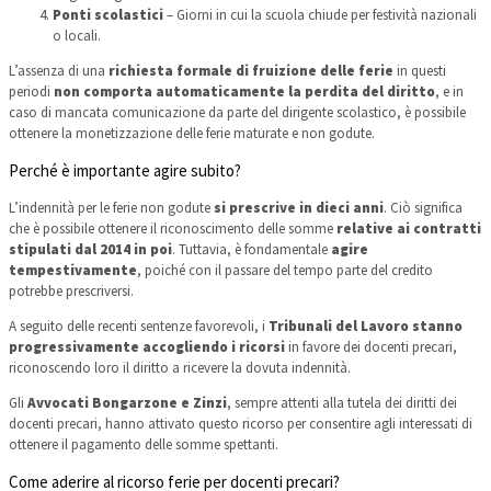
Ponti scolastici
– Giorni in cui la scuola chiude per festività nazionali
o locali.
L’assenza di una
richiesta formale di fruizione delle ferie
in questi
periodi
non comporta automaticamente la perdita del diritto
, e in
caso di mancata comunicazione da parte del dirigente scolastico, è possibile
ottenere la monetizzazione delle ferie maturate e non godute.
Perché è importante agire subito?
L’indennità per le ferie non godute
si prescrive in dieci anni
. Ciò significa
che è possibile ottenere il riconoscimento delle somme
relative ai contratti
stipulati dal 2014 in poi
. Tuttavia, è fondamentale
agire
tempestivamente
, poiché con il passare del tempo parte del credito
potrebbe prescriversi.
A seguito delle recenti sentenze favorevoli, i
Tribunali del Lavoro stanno
progressivamente accogliendo i ricorsi
in favore dei docenti precari,
riconoscendo loro il diritto a ricevere la dovuta indennità.
Gli
Avvocati Bongarzone e Zinzi
, sempre attenti alla tutela dei diritti dei
docenti precari, hanno attivato questo ricorso per consentire agli interessati di
ottenere il pagamento delle somme spettanti.
Come aderire al ricorso ferie per docenti precari?