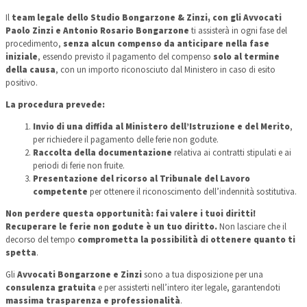
Il
team legale dello Studio Bongarzone & Zinzi, con gli Avvocati
Paolo Zinzi e Antonio Rosario Bongarzone
ti assisterà in ogni fase del
procedimento,
senza alcun compenso da anticipare nella fase
iniziale
, essendo previsto il pagamento del compenso
solo al termine
della causa
, con un importo riconosciuto dal Ministero in caso di esito
positivo.
La procedura prevede:
Invio di una diffida al Ministero dell’Istruzione e del Merito
,
per richiedere il pagamento delle ferie non godute.
Raccolta della documentazione
relativa ai contratti stipulati e ai
periodi di ferie non fruite.
Presentazione del ricorso al Tribunale del Lavoro
competente
per ottenere il riconoscimento dell’indennità sostitutiva.
Non perdere questa opportunità: fai valere i tuoi diritti!
Recuperare le ferie non godute è un tuo diritto.
Non lasciare che il
decorso del tempo
comprometta la possibilità di ottenere quanto ti
spetta
.
Gli
Avvocati Bongarzone e Zinzi
sono a tua disposizione per una
consulenza gratuita
e per assisterti nell’intero iter legale, garantendoti
massima trasparenza e professionalità
.