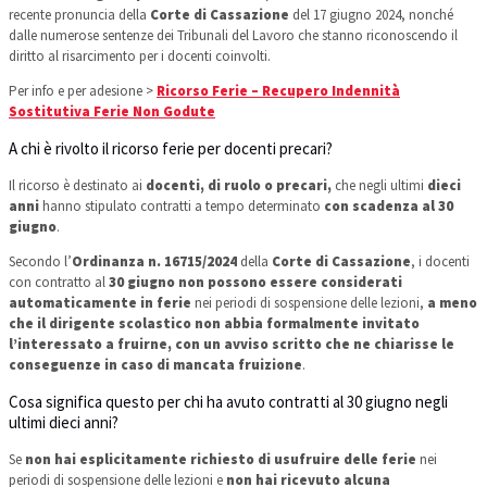
recente pronuncia della
Corte di Cassazione
del 17 giugno 2024, nonché
dalle numerose sentenze dei Tribunali del Lavoro che stanno riconoscendo il
diritto al risarcimento per i docenti coinvolti.
Per info e per adesione >
Ricorso Ferie – Recupero Indennità
Sostitutiva Ferie Non Godute
A chi è rivolto il ricorso ferie per docenti precari?
Il ricorso è destinato ai
docenti, di ruolo o precari,
che negli ultimi
dieci
anni
hanno stipulato contratti a tempo determinato
con scadenza al 30
giugno
.
Secondo l’
Ordinanza n. 16715/2024
della
Corte di Cassazione
, i docenti
con contratto al
30 giugno
non possono essere considerati
automaticamente in ferie
nei periodi di sospensione delle lezioni,
a meno
che il dirigente scolastico non abbia formalmente invitato
l’interessato a fruirne, con un avviso scritto che ne chiarisse le
conseguenze in caso di mancata fruizione
.
Cosa significa questo per chi ha avuto contratti al 30 giugno negli
ultimi dieci anni?
Se
non hai esplicitamente richiesto di usufruire delle ferie
nei
periodi di sospensione delle lezioni e
non hai ricevuto alcuna