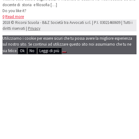
docente di storia e filosofia
[…]
Do you like it?
0
Read more
2018 © Ricorsi Scuola - B&Z Società tra Avvocati s.r.l. | P.I. 03021460609 | Tutti i
diritti riservati |
Privacy
Utilizziamo i cookie per essere sicuri che tu possa avere la migliore esperienza
sul nostro sito. Se continui ad utilizzare questo sito noi assumiamo che tu ne
sia felice.
Ok
No
Leggi di più