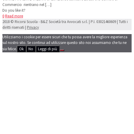
Commercio rientrano nel
[…]
Do you like it?
0
Read more
2018 © Ricorsi Scuola - B&Z Società tra Avvocati s.r.l. | P.I. 03021460609 | Tutti i
diritti riservati |
Privacy
Utilizziamo i cookie per essere sicuri che tu possa avere la migliore esperienza
sul nostro sito. Se continui ad utilizzare questo sito noi assumiamo che tu ne
sia felice.
Ok
No
Leggi di più