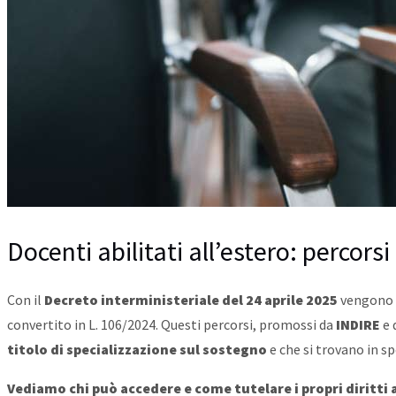
Docenti abilitati all’estero: percorsi
Con il
Decreto interministeriale del 24 aprile 2025
vengono 
convertito in L. 106/2024. Questi percorsi, promossi da
INDIRE
e 
titolo di specializzazione sul sostegno
e che si trovano in sp
Vediamo chi può accedere e come tutelare i propri diritti at