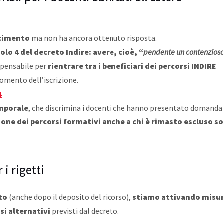
scimento
ma non ha ancora ottenuto risposta.
olo 4 del decreto Indire: avere, cioè, “
pendente un contenzioso
spensabile per
rientrare tra i beneficiari dei percorsi INDIRE
omento dell’iscrizione.
4
emporale
, che discrimina i docenti che hanno presentato domanda 
ione dei percorsi formativi anche a chi è rimasto escluso s
i rigetti
to
(anche dopo il deposito del ricorso),
stiamo attivando misur
si alternativi
previsti dal decreto.