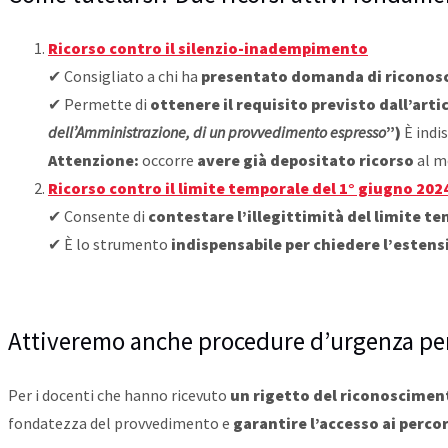
Ricorso contro il silenzio-inadempimento
✔ Consigliato a chi ha
presentato domanda di ricono
✔ Permette di
ottenere il requisito previsto dall’artic
dell’Amministrazione, di un provvedimento espresso
”)
È indi
Attenzione:
occorre
avere già depositato ricorso
al m
Ricorso contro il limite temporale del 1° giugno 202
✔ Consente di
contestare l’illegittimità del limite t
✔ È lo strumento
indispensabile per chiedere l’estens
Attiveremo anche procedure d’urgenza per 
Per i docenti che hanno ricevuto
un rigetto del riconoscimen
fondatezza del provvedimento e
garantire l’accesso ai percor