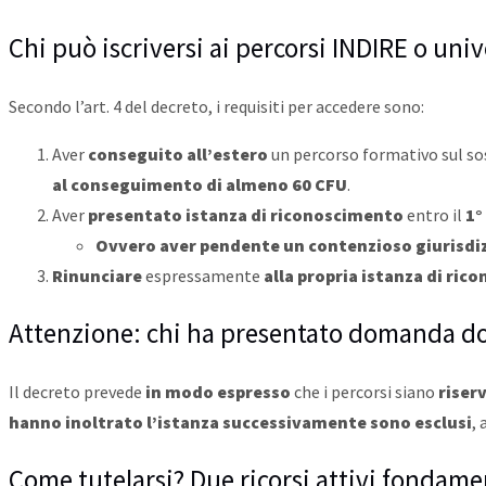
Chi può iscriversi ai percorsi INDIRE o univ
Secondo l’art. 4 del decreto, i requisiti per accedere sono:
Aver
conseguito all’estero
un percorso formativo sul s
al conseguimento di almeno 60 CFU
.
Aver
presentato istanza di riconoscimento
entro il
1°
Ovvero aver pendente un
contenzioso giurisdi
Rinunciare
espressamente
alla propria istanza di ri
Attenzione: chi ha presentato domanda dop
Il decreto prevede
in modo espresso
che i percorsi siano
riser
hanno inoltrato l’istanza successivamente sono esclusi
,
Come tutelarsi? Due ricorsi attivi fondament