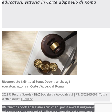
educatori: vittoria in Corte d’Appello di Roma
Riconosciuto il diritto al Bonus Docenti anche agli
educatori: vittoria in Corte d’Appello di Roma
2018 © Ricorsi Scuola - B&Z Società tra Avvocati s.r.l. | P.I. 03021460609 | Tutti i
diritti riservati |
Privacy
Utilizziamo i cookie per essere sicuri che tu possa avere la migliore esperienza
sul nostro sito. Se continui ad utilizzare questo sito noi assumiamo che tu ne