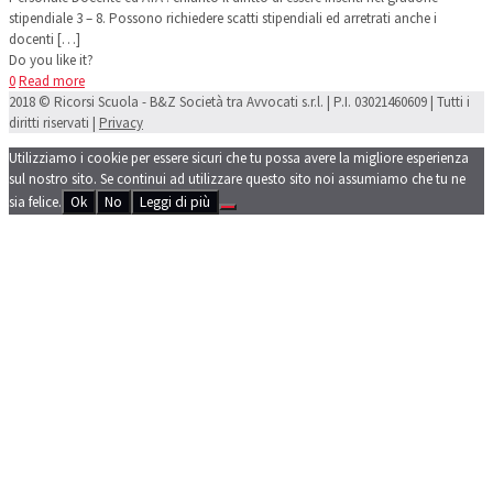
stipendiale 3 – 8. Possono richiedere scatti stipendiali ed arretrati anche i
docenti
[…]
Do you like it?
0
Read more
2018 © Ricorsi Scuola - B&Z Società tra Avvocati s.r.l. | P.I. 03021460609 | Tutti i
diritti riservati |
Privacy
Utilizziamo i cookie per essere sicuri che tu possa avere la migliore esperienza
sul nostro sito. Se continui ad utilizzare questo sito noi assumiamo che tu ne
sia felice.
Ok
No
Leggi di più