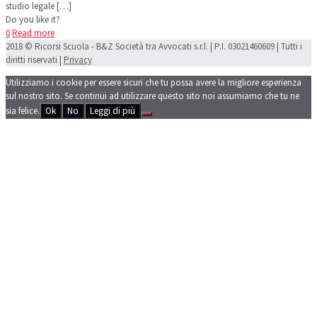
studio legale
[…]
Do you like it?
0
Read more
2018 © Ricorsi Scuola - B&Z Società tra Avvocati s.r.l. | P.I. 03021460609 | Tutti i
diritti riservati |
Privacy
Utilizziamo i cookie per essere sicuri che tu possa avere la migliore esperienza
sul nostro sito. Se continui ad utilizzare questo sito noi assumiamo che tu ne
sia felice.
Ok
No
Leggi di più