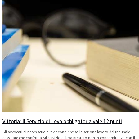
Vittoria: Il Servizio di Leva obbligatoria vale 12 punti
Gli avvocati di ricorsiscuola.it vincono presso la sezione lavoro del tribunale
cassinate che conferma <Il servizio di leva prestato non in concomitanza con il