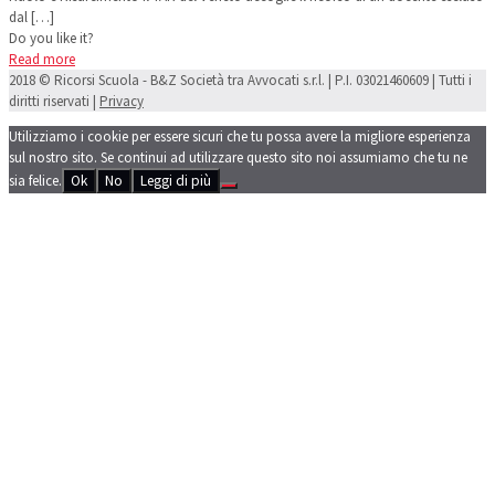
dal
[…]
Do you like it?
Read more
2018 © Ricorsi Scuola - B&Z Società tra Avvocati s.r.l. | P.I. 03021460609 | Tutti i
diritti riservati |
Privacy
Utilizziamo i cookie per essere sicuri che tu possa avere la migliore esperienza
sul nostro sito. Se continui ad utilizzare questo sito noi assumiamo che tu ne
sia felice.
Ok
No
Leggi di più