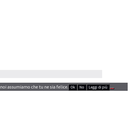
 noi assumiamo che tu ne sia felice.
Ok
No
Leggi di più