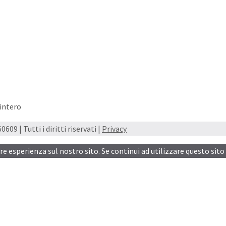
 intero
609 | Tutti i diritti riservati |
Privacy
ore esperienza sul nostro sito. Se continui ad utilizzare questo sito