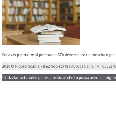
Servizio pre ruolo: al personale ATA deve essere riconosciuto per
2018 © Ricorsi Scuola - B&Z Società tra Avvocati s.r.l. | P.I. 03021460
Utilizziamo i cookie per essere sicuri che tu possa avere la migli