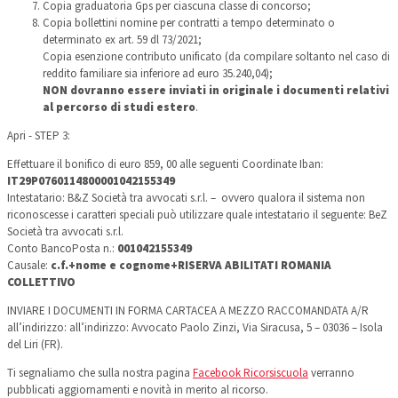
Copia graduatoria Gps per ciascuna classe di concorso;
Copia bollettini nomine per contratti a tempo determinato o
determinato ex art. 59 dl 73/2021;
Copia esenzione contributo unificato (da compilare soltanto nel caso di
reddito familiare sia inferiore ad euro 35.240,04);
NON dovranno essere inviati in originale i documenti relativi
al percorso di studi estero
.
Apri - STEP 3:
Effettuare il bonifico di euro 859, 00 alle seguenti Coordinate Iban:
IT29P0760114800001042155349
Intestatario: B&Z Società tra avvocati s.r.l. – ovvero qualora il sistema non
riconoscesse i caratteri speciali può utilizzare quale intestatario il seguente: BeZ
Società tra avvocati s.r.l.
Conto BancoPosta n.:
001042155349
Causale:
c.f.+nome e cognome+RISERVA ABILITATI ROMANIA
COLLETTIVO
INVIARE I DOCUMENTI IN FORMA CARTACEA A MEZZO RACCOMANDATA A/R
all’indirizzo: all’indirizzo: Avvocato Paolo Zinzi, Via Siracusa, 5 – 03036 – Isola
del Liri (FR).
Ti segnaliamo che sulla nostra pagina
Facebook Ricorsiscuola
verranno
pubblicati aggiornamenti e novità in merito al ricorso.