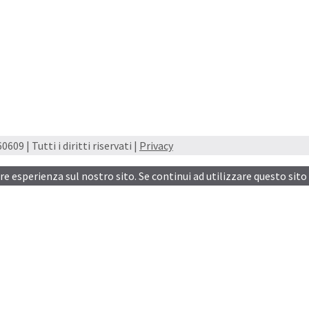
609 | Tutti i diritti riservati |
Privacy
ore esperienza sul nostro sito. Se continui ad utilizzare questo sito