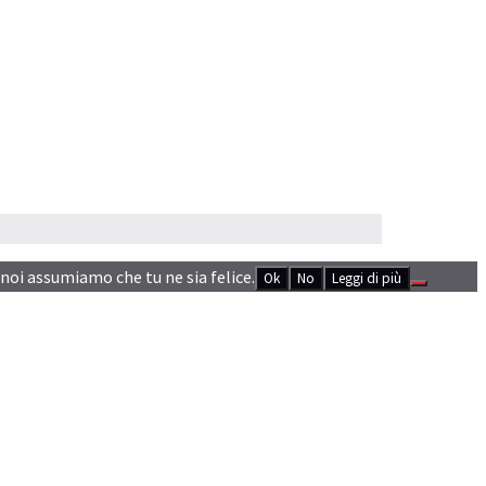
 noi assumiamo che tu ne sia felice.
Ok
No
Leggi di più