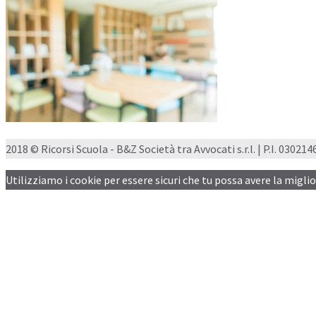
2018 © Ricorsi Scuola - B&Z Società tra Avvocati s.r.l. | P.I. 03021460
Utilizziamo i cookie per essere sicuri che tu possa avere la migli