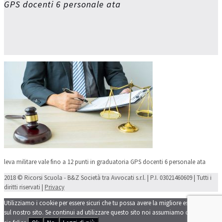
GPS docenti 6 personale ata
leva militare vale fino a 12 punti in graduatoria GPS docenti 6 personale ata
2018 © Ricorsi Scuola - B&Z Società tra Avvocati s.r.l. | P.I. 03021460609 | Tutti i
diritti riservati |
Privacy
Utilizziamo i cookie per essere sicuri che tu possa avere la migliore esperienza
sul nostro sito. Se continui ad utilizzare questo sito noi assumiamo che tu ne