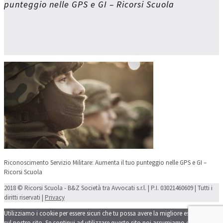
punteggio nelle GPS e GI – Ricorsi Scuola
Riconoscimento Servizio Militare: Aumenta il tuo punteggio nelle GPS e GI –
Ricorsi Scuola
2018 © Ricorsi Scuola - B&Z Società tra Avvocati s.r.l. | P.I. 03021460609 | Tutti i
diritti riservati |
Privacy
Utilizziamo i cookie per essere sicuri che tu possa avere la migliore esperienza
sul nostro sito. Se continui ad utilizzare questo sito noi assumiamo che tu ne