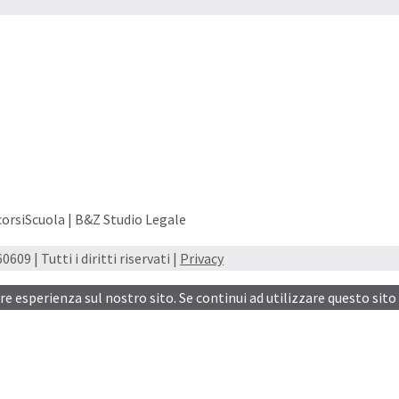
orsiScuola | B&Z Studio Legale
609 | Tutti i diritti riservati |
Privacy
ore esperienza sul nostro sito. Se continui ad utilizzare questo sito