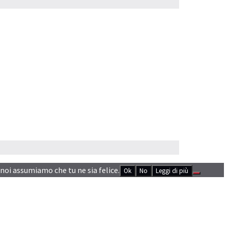
 noi assumiamo che tu ne sia felice.
Ok
No
Leggi di più