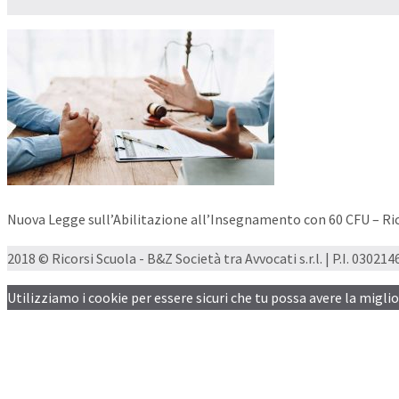
Nuova Legge sull’Abilitazione all’Insegnamento con 60 CFU – Ric
2018 © Ricorsi Scuola - B&Z Società tra Avvocati s.r.l. | P.I. 03021460
Utilizziamo i cookie per essere sicuri che tu possa avere la migli