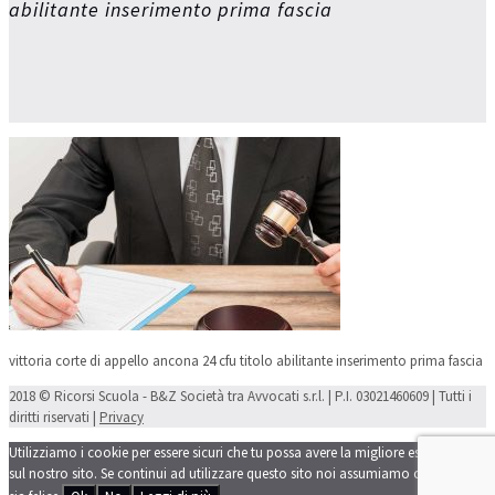
abilitante inserimento prima fascia
vittoria corte di appello ancona 24 cfu titolo abilitante inserimento prima fascia
2018 © Ricorsi Scuola - B&Z Società tra Avvocati s.r.l. | P.I. 03021460609 | Tutti i
diritti riservati |
Privacy
Utilizziamo i cookie per essere sicuri che tu possa avere la migliore esperienza
sul nostro sito. Se continui ad utilizzare questo sito noi assumiamo che tu ne