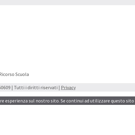
 Ricorso Scuola
609 | Tutti i diritti riservati |
Privacy
ore esperienza sul nostro sito. Se continui ad utilizzare questo sito