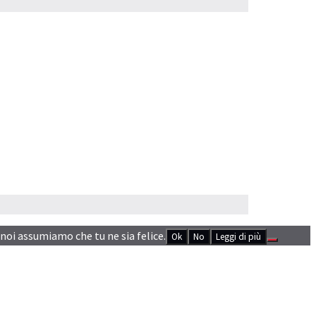
 noi assumiamo che tu ne sia felice.
Ok
No
Leggi di più