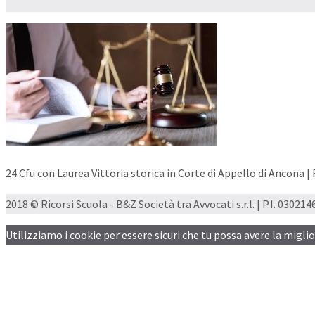
24 Cfu con Laurea Vittoria storica in Corte di Appello di Ancona |
2018 © Ricorsi Scuola - B&Z Società tra Avvocati s.r.l. | P.I. 03021460
Utilizziamo i cookie per essere sicuri che tu possa avere la migli